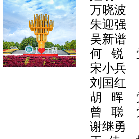
万晓波
朱迎强
吴新谱
何 锐
宋小兵
刘国红
胡 晖
曾 聪
谢继勇